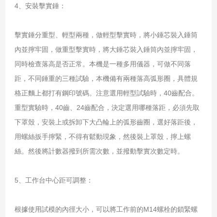
4、安裝擊實錘：
擊實錘分重型、輕型兩種，做輕型擊實時，將小錘芯裝入錘筒
內並擰牢固，做重型擊實時，將大錘芯裝入錘筒內並擰牢固，
同時檢查落高是否正常。本機是一種多用儀器，可做不同落
距，不同錘重的三種試驗，本機備有兩種落高弧形圈，具體規
格正麵上都打有鋼印號碼。注意選用輕型試驗時，40齒配合。
重型實驗時，40齒、24齒配合，決定選用哪種落距，必須先取
下罩殼，安裝上或拆卸下大凸輪上的弧形齒圈，選好落距後，
用螺絲扳手擰緊，不得有鬆動現象，然後裝上罩殼，擰上螺
絲。然後將計數器撥到所需次數，並撥動擊實次數定時。
5、工作台中心距可調整：
根據使用試模的內徑大小，可以將工作前的M14螺栓的鎖緊螺