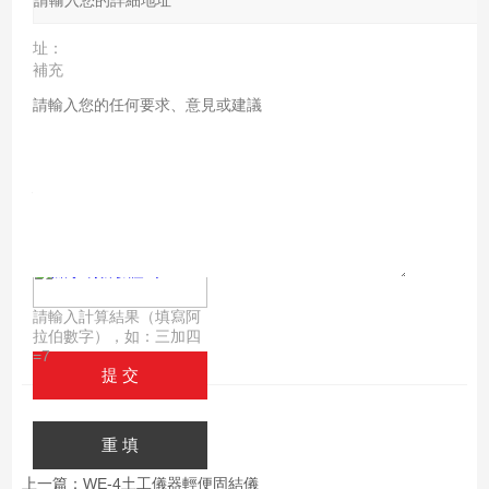
地
址：
補充
說
明：
驗證
碼：
請輸入計算結果（填寫阿
拉伯數字），如：三加四
=7
上一篇：
WE-4土工儀器輕便固結儀