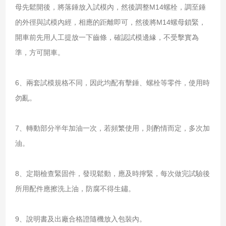
母先鬆開後，將落錘放入試模內，然後調整M14螺栓，調至錘
的外徑與試模內經，相應的距離即可，然後將M14螺母鎖緊，
開車前先用人工提放一下齒條，確認試模邊緣，不受擊實為
準，方可開車。
6、兩套試模規格不同，因此均配有擊錘、螺栓等零件，使用時
勿亂。
7、轉動部分半年加油一次，若頻繁使用，則酌情而定，多次加
油。
8、定期檢查緊固件，發現鬆動，應及時擰緊，每次做完試驗後
所用配件應擦洗上油，防腐不得生鏽。
9、說明書及出廠合格證隨機放入包裝內。