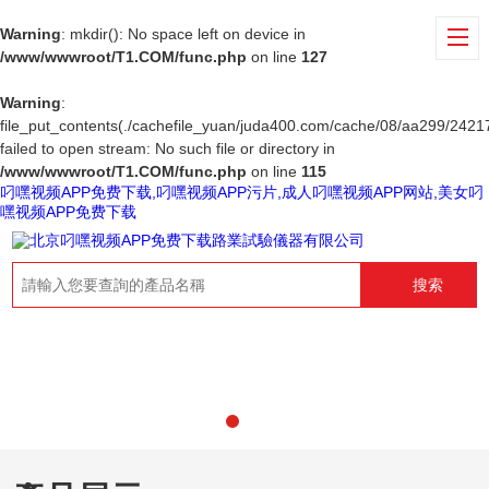
Warning
: mkdir(): No space left on device in
/www/wwwroot/T1.COM/func.php
on line
127
Warning
:
file_put_contents(./cachefile_yuan/juda400.com/cache/08/aa299/24217
failed to open stream: No such file or directory in
/www/wwwroot/T1.COM/func.php
on line
115
叼嘿视频APP免费下载,叼嘿视频APP污片,成人叼嘿视频APP网站,美女叼
嘿视频APP免费下载
搜索