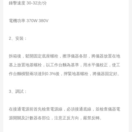
錘擊速度 30-32次/分
電機功率 370W 380V
2、安裝：
拆箱後，鬆開固定底座螺栓，擦淨儀器各部，將儀器放置在地
基上放置地基螺栓，以工作台麵為基準，用水平儀校正，使工
作台麵橫豎兩項達到0.3%後，擰緊地基螺栓，將儀器固定好。
3、調試：
在接通電源前首先檢查電源線，必須接通底線，並檢查儀器電
源開關及計數器各部位，注意正反方向，嚴禁反轉。