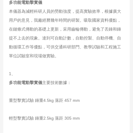
多功能電動擊實儀
本儀器為減輕科研人員的勞動強度，提高實驗效率，根據廣大
用戶的意見，我廠經曆幾年時間的研製。吸取國家資料優點，
在鏈條式傳動的基礎上更新，采用齒輪傳動，避免了丟錘和錘
提不上去的現象。達到可自動計數，自動控製、自動停機、自
動循環工作等優點，可供交通科研部門、教學試驗和工程施工
單位試驗室和現場做實驗。
1、
多功能電動擊實儀
主要技術數據：
重型擊實試驗 錘重4.5kg 落距 457 mm
輕型擊實試驗 錘重2.5kg 落距 305 mm