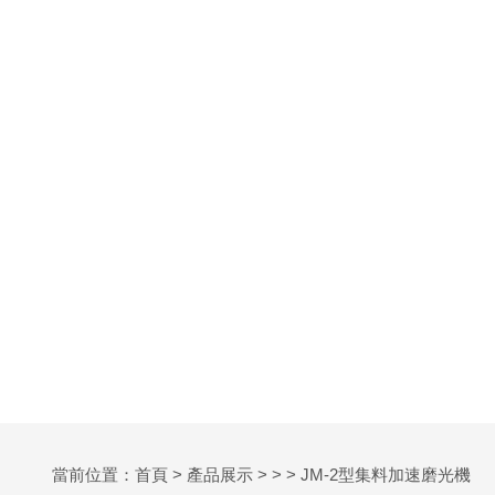
當前位置：
首頁
>
產品展示
> > > JM-2型集料加速磨光機