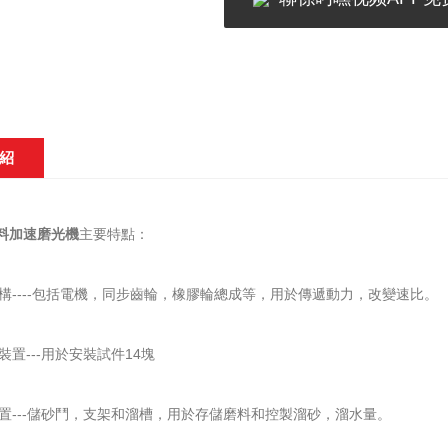
紹
集料加速磨光機
主要特點：
構----包括電機，同步齒輪，橡膠輪總成等，用於傳遞動力，改變速比。
裝置---用於安裝試件14塊
置---儲砂鬥，支架和溜槽，用於存儲磨料和控製溜砂，溜水量。