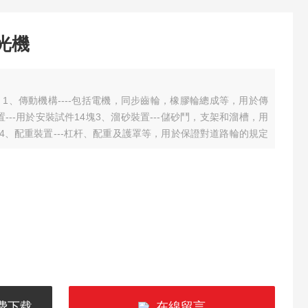
光機
：
1、傳動機構----包括電機，同步齒輪，橡膠輪總成等，用於傳
---用於安裝試件14塊
3、溜砂裝置---儲砂鬥，支架和溜槽，用
4、配重裝置---杠杆、配重及護罩等，用於保證對道路輪的規定
件。
费下载
在線留言