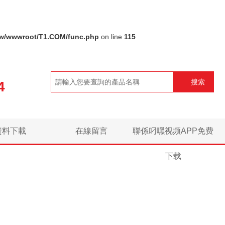
w/wwwroot/T1.COM/func.php
on line
115
搜索
4
資料下載
在線留言
聯係叼嘿视频APP免费
下载