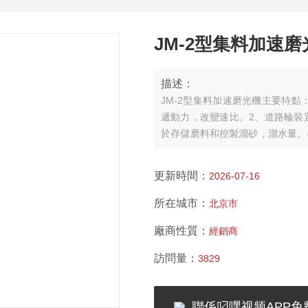
JM-2型集料加速磨
描述：
JM-2型集料加速磨光機主要特點
遞動力，改變速比。
2、道路輪裝置
於存儲磨料和控製溜砂，溜水量。
壓力，
5、試模---用於製作石料試
更新時間：
2026-07-16
所在城市：
北京市
廠商性質：
經銷商
訪問量：
3829
聯係叼嘿视频APP免