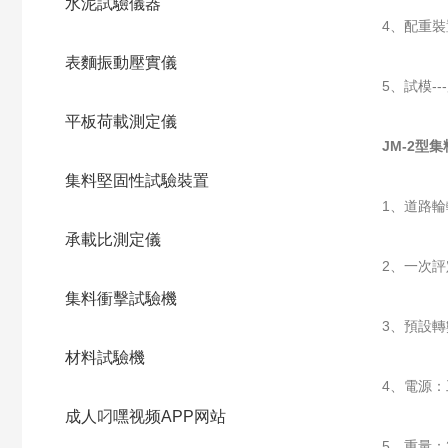
水泥試驗儀器
4、配重裝
表麵振動壓實儀
5、試模-
平板荷載測定儀
JM-2型
集料堅固性試驗裝置
1、道路輪轉
承載比測定儀
2、一次
集料衝擊試驗機
3、預設
材料試驗機
4、電源：
成人叼嘿视频APP网站
5、重量：2