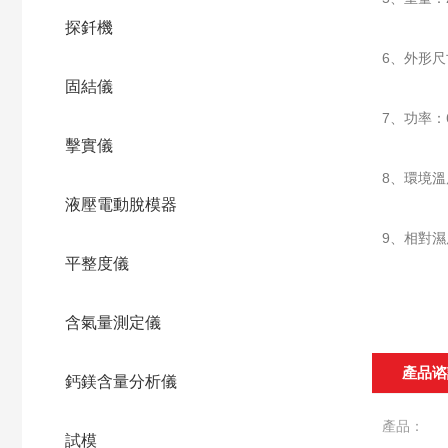
探釺機
6、外形尺寸
固結儀
7、功率：
擊實儀
8、環境溫
液壓電動脫模器
9、相對濕
平整度儀
含氣量測定儀
產品谘
鈣鎂含量分析儀
產品：
試模