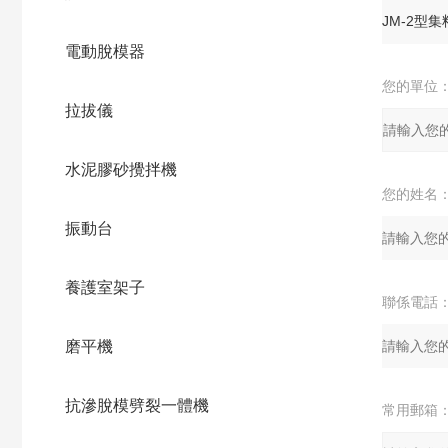
電動脫模器
您的單位
拉拔儀
水泥膠砂攪拌機
您的姓名
振動台
養護室架子
聯係電話
磨平機
抗滲脫模劈裂一體機
常用郵箱