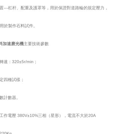
置---杠杆、配重及護罩等，用於保證對道路輪的規定壓力，
--用於製作石料試件。
集料加速磨光機
主要技術參數
速：320±5r/min；
評定四種試樣；
轉數計數器。
工作電壓 380V±10%三相（星形），電流不大於20A
20Kg