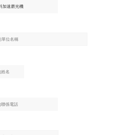
：
：
：
：