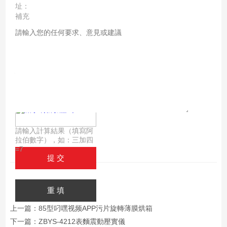
址：
補充
說
明：
驗證
碼：
請輸入計算結果（填寫阿
拉伯數字），如：三加四
=7
上一篇：
85型叼嘿视频APP污片旋轉薄膜烘箱
下一篇：
ZBYS-4212表麵震動壓實儀