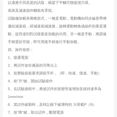
以適應不同高度的試樣，橫梁下平麵可聯接測力環。
底座及減速箱外麵裝有罩殼。
試驗儀加載有兩種形式，一種是電動，電動機由同步齒形帶傳
遞給減速箱，經減速箱減速後，旋轉運動轉換成絲杆的垂直運
動，從而達到對試樣垂直加載的功用。另一種是手動，將調速
手柄置於空檔，即可用搖手柄進行手動加載。
四、操作規程：
1、接通電源
2、將試件放在儀器的升降台上
3、按實驗規範要求調節手杆，（即，快速、慢速、手動）
4、按“升"鍵，開始試驗操作
5、在試驗過程中，應使試件的形變等速增加並保持速率為
1mm/min
6、當試件破裂時，及時記錄下破壞時的 大荷載P（N）
7、按“降"鍵，取出試件，斷開電源