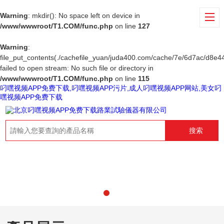
Warning
: mkdir(): No space left on device in
/www/wwwroot/T1.COM/func.php
on line
127
Warning
:
file_put_contents(./cachefile_yuan/juda400.com/cache/7e/6d7ac/d8e44
failed to open stream: No such file or directory in
/www/wwwroot/T1.COM/func.php
on line
115
叼嘿视频APP免费下载,叼嘿视频APP污片,成人叼嘿视频APP网站,美女叼
嘿视频APP免费下载
搜索