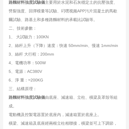
路麵材料強度試驗儀
主要用於水泥和石灰穩定土的抗壓強度、
劈裂強度、回彈模量等試驗、叼嘿视频APP污片混凝土的馬歇
爾試驗、路基土和多種路麵材料的承載比試驗等。
二、技術參數：
1、 大試驗力：100KN
2、絲杆上升（下降）速度：快速 50mm/min、慢速 1mm/min
3、絲杆 大行程：200mm
4、電機功率：500W
5、電源：AC380V
6、淨 重：≈200KG
三、結構原理：
路麵材料強度試驗儀
由底座、減速箱、立柱、橫梁及罩殼等組
成。
電動機及控製電器置於底座內，減速箱置於底座上。
橫梁、減速箱及底座經兩根立柱相聯接，橫梁並可上下調節，