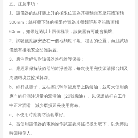
五、注意事項：
1、該儀器的絲杆盤上升的極限位置為其盤麵距基座箱體頂麵
300mm；絲杆盤下降的極限位置為其盤麵距基座箱體頂麵
60mm，如果超過以上兩個極限，該儀器有可能會損壞。
2、試驗儀應該安放在一個地麵應平坦、穩固的位置，而且試驗
儀應有接地安全防護裝置。
3、應注意經常對該儀器進行維護保養：
a、應經常保持該儀器的幹淨整潔，每次使用完後須清掃台麵及
周圍環境並擦拭幹淨。
b、絲杆及盤子，立柱擦拭幹淨後應塗上防鏽油，並每天使用前
應向絲杆滴注適量的潤滑油（20號機油）。以保證絲杆在工作
中正常潤滑，減少磨損延長使用壽命。
c、不使用時應將防護套罩好。
4、當使用該儀器的電動操作試需要將搖把拔出取下，以免傳動
時回轉傷人。