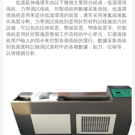
低溫延伸儀通常由以下幾個主要部分組成：低溫環境
係統、力學測試係統、控製係統和數據采集係統。低溫環
境係統是用來提供低溫環境的裝置，通常采用液氮或液氦
作為製冷劑。力學測試係統則是用於對材料試樣施加力的
設備，可以包括拉伸裝置、壓縮裝置、彎曲裝置等。控製
係統是用於控製儀器整個工作流程的中心單元，它通過接
收用戶輸入的指令來控製各個係統的運行。數據采集係統
則負責實時記錄測試過程中的各種數據，如力、位移等，
以便後續分析。