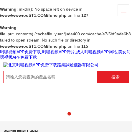
Warning
: mkdir(): No space left on device in
/www/wwwroot/T1.COM/func.php
on line
127
Warning
:
file_put_contents(./cachefile_yuan/juda400.com/cache/e7/5bf9a/fe6b8.
failed to open stream: No such file or directory in
/www/wwwroot/T1.COM/func.php
on line
115
叼嘿视频APP免费下载,叼嘿视频APP污片,成人叼嘿视频APP网站,美女叼
嘿视频APP免费下载
搜索