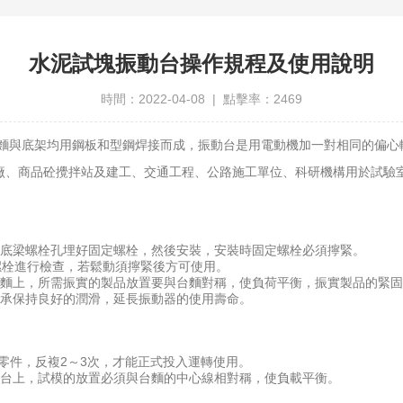
水泥試塊振動台操作規程及使用說明
時間：2022-04-08 | 點擊率：2469
麵與底架均用鋼板和型鋼焊接而成，振動台是用電動機加一對相同的偏心輪
廠、商品砼攪拌站及建工、交通工程、公路施工單位、科研機構用於試驗
底梁螺栓孔埋好固定螺栓，然後安裝，安裝時固定螺栓必須擰緊。
栓進行檢查，若鬆動須擰緊後方可使用。
上，所需振實的製品放置要與台麵對稱，使負荷平衡，振實製品的緊固
承保持良好的潤滑，延長振動器的使用壽命。
零件，反複2～3次，才能正式投入運轉使用。
台上，試模的放置必須與台麵的中心線相對稱，使負載平衡。