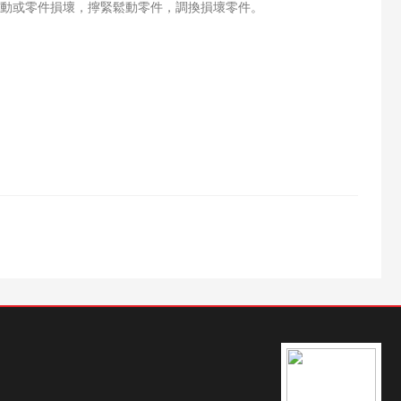
動或零件損壞，擰緊鬆動零件，調換損壞零件。