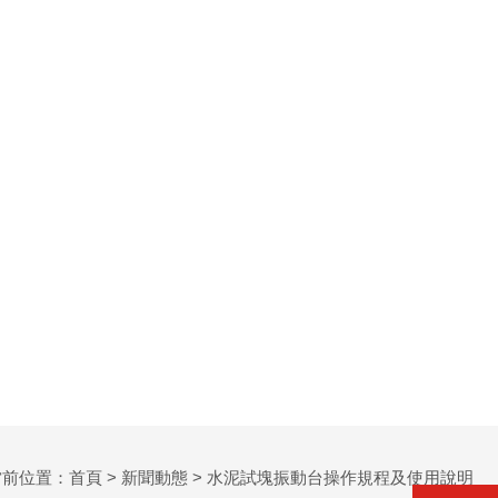
當前位置：
首頁
>
新聞動態
> 水泥試塊振動台操作規程及使用說明