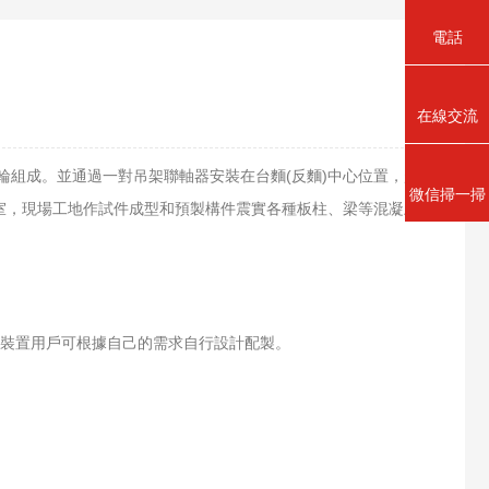
電話
在線交流
組成。並通過一對吊架聯軸器安裝在台麵(反麵)中心位置，起著
微信掃一掃
室，現場工地作試件成型和預製構件震實各種板柱、梁等混凝土構
裝置用戶可根據自己的需求自行設計配製。