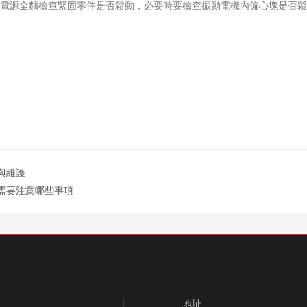
源全麵檢查緊固零件是否鬆動，必要時要檢查振動電機內偏心塊是否鬆
與維護
需要注意哪些事項
地址