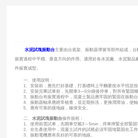
水泥試塊振動台
主要由台底架、振動器彈簧等部件組成，台
振實過程中平穩、垂直方向的作用。適用於各水泥廠、水泥製品
件振實成型。
一、使用說明：
1、安裝前，應先打好基礎，打基礎時上平麵要按水平找並按
2、安裝完畢試車前，先開車3—5分鍾後停車，對所有緊固螺
3、振動台布振實過程中，混凝土製品應牢固的緊固在振動台麵
4、振動器軸承應經常檢查，並定期拆洗，更換潤滑油，使軸
5、應有可靠的接地線，確保安全。
二、
水泥試塊振動台
操作規程：
1、使用前需試車，先開車空載3～5min，停車擰緊全部緊固
2、在生產使用中，混凝土試件的試模必須牢固地緊固在工作
3、振動電機應有良好的可靠的地線。