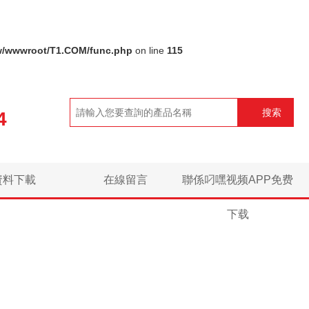
/wwwroot/T1.COM/func.php
on line
115
搜索
4
資料下載
在線留言
聯係叼嘿视频APP免费
下载