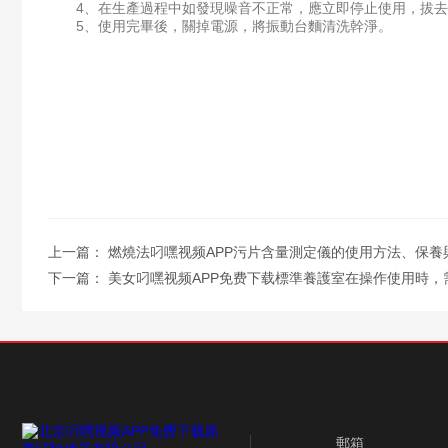
4、在生產過程中如發現噪音不正常，應立即停止使用，拔去電
5、使用完畢後，關掉電源，將振動台麵清洗幹淨。
上一篇：
燃燒法叼嘿视频APP污片含量測定儀的使用方法、保養
下一篇：
美女叼嘿视频APP免费下载標準養護室在操作使用時，
郵箱