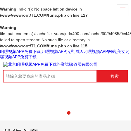
Warning
: mkdir(): No space left on device in
/www/wwwroot/T1.COM/func.php
on line
127
Warning
:
file_put_contents(./cachefile_yuan/juda400.com/cache/60/94085/0c448
failed to open stream: No such file or directory in
/www/wwwroot/T1.COM/func.php
on line
115
叼嘿视频APP免费下载,叼嘿视频APP污片,成人叼嘿视频APP网站,美女叼
嘿视频APP免费下载
搜索