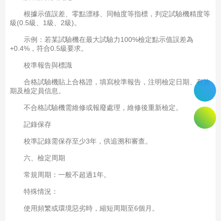
根據示值誤差、零點漂移、同軸度等指標，判定試驗機精度等
級(0.5級、1級、2級)。
示例：若某試驗機在最大試驗力100%檢定點示值誤差為
+0.4%，符合0.5級要求。
校準報告與標識
合格試驗機貼上合格證，填寫校準報告，注明檢定日期、有效
期及檢定員信息。
不合格試驗機需維修或報廢處理，維修後重新檢定。
記錄保存
校準記錄需保存至少3年，供追溯和審查。
六、檢定周期
常規周期：一般不超過1年。
特殊情況：
使用頻繁或環境惡劣時，縮短周期至6個月。