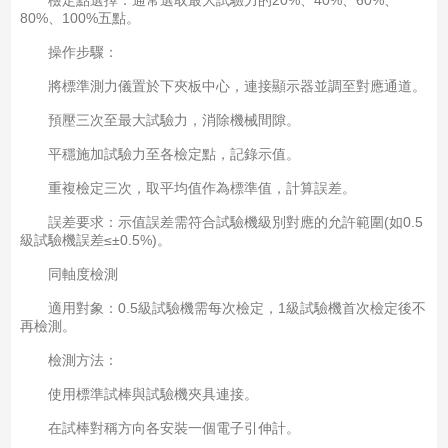
檢定點選擇：通常選取最大試驗力的20%、40%、60%、
80%、100%五點。
操作步驟：
將標準測力儀置於下夾板中心，連接顯示器並調至對應通道。
預壓三次至最大試驗力，消除機械間隙。
平穩施加試驗力至各檢定點，記錄示值。
重複檢定三次，取平均值作為標準值，計算誤差。
誤差要求：示值誤差需符合試驗機級別對應的允許範圍(如0.5
級試驗機誤差≤±0.5%)。
同軸度檢測
適用對象：0.5級試驗機需每次檢定，1級試驗機首次檢定後不
再檢測。
檢測方法：
使用標準試棒與試驗機夾具連接。
在試棒對稱方向各安裝一個電子引伸計。