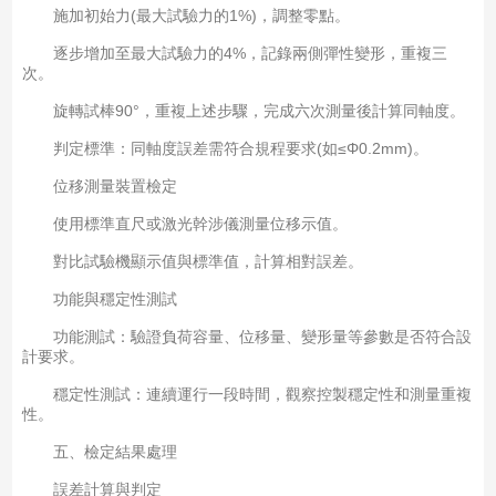
施加初始力(最大試驗力的1%)，調整零點。
逐步增加至最大試驗力的4%，記錄兩側彈性變形，重複三
次。
旋轉試棒90°，重複上述步驟，完成六次測量後計算同軸度。
判定標準：同軸度誤差需符合規程要求(如≤Φ0.2mm)。
位移測量裝置檢定
使用標準直尺或激光幹涉儀測量位移示值。
對比試驗機顯示值與標準值，計算相對誤差。
功能與穩定性測試
功能測試：驗證負荷容量、位移量、變形量等參數是否符合設
計要求。
穩定性測試：連續運行一段時間，觀察控製穩定性和測量重複
性。
五、檢定結果處理
誤差計算與判定