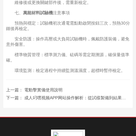
維修後或更換關鍵部件後，需重新檢定。
七、
萬能材料試驗機
注意事項
預熱與穩定：試驗機初次通電需點動啟閉按鈕三次，預熱30分
鍾後再檢定。
安全防護：操作高壓或大負荷試驗機時，佩戴防護裝備，避免
意外傷害。
標準物質管理：標準測力儀、砝碼等需定期溯源，確保量值準
確。
環境監測：檢定過程中持續監測溫濕度，超標時暫停檢定。
上一篇：
電動擊實儀使用說明
下一篇：
成人叼嘿视频APP网站操作解析：從試樣製備到結果判定的標準化流程