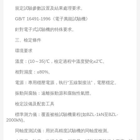
規定試驗參數設置及結果處理要求。
GB/T 16491-1996《電子萬能試驗機》
針對電子式試驗機的特殊要求。
三、檢定條件
環境要求
溫度：(10～35)℃，檢定過程中溫度變化≤2℃。
相對濕度：≤80%。
電源：專用穩壓電源，執行“五線製接法”，電壓穩定。
振動與腐蝕：遠離振動源和腐蝕性氣體。
檢定設備及配套工具
標準測力儀：覆蓋被檢試驗機量程(如BZL-1kN至BZL-
2000kN)。
同軸度測試儀：用於高精度試驗機的同軸度檢測。