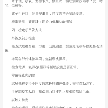
水平儀、秒表、遊標卡尺、鋼直尺：輔助測量設備水平度、時
間、位移等。
電子引伸計：測量變形量，精度需符合試驗要求。
標準砝碼、硬度計：用於力值和功能測試。
四、檢定項目及方法
外觀及初步檢查
檢查試驗機名稱、型號、出廠編號、製造廠名稱等標識是否清
晰。
確認各部件連接牢固，無鬆動或損壞。
檢查電源、氣源/液壓源等輔助設備是否正常。
零位檢查與調整
試驗機在更換不同度盤或長時間停機後，需能自動調零。
手動調整零點時，確保測力計接近上壓板時清除毛重。
試驗力檢定